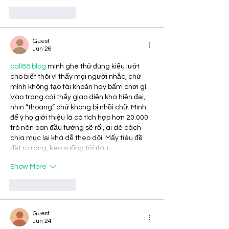
Like
Reply
Guest
Jun 26
ball88.blog
 mình ghé thử đúng kiểu lướt 
cho biết thôi vì thấy mọi người nhắc, chứ 
mình không tạo tài khoản hay bấm chơi gì. 
Vào trang cái thấy giao diện khá hiện đại, 
nhìn “thoáng” chứ không bị nhồi chữ. Mình 
để ý họ giới thiệu là có tích hợp hơn 20.000 
trò nên ban đầu tưởng sẽ rối, ai dè cách 
chia mục lại khá dễ theo dõi. Mấy tiêu đề 
đặt rõ ràng, kéo xuống tới đâu…
Show More
Like
Reply
Guest
Jun 24