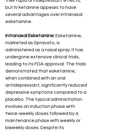
their rapid antidepressant effects, 
but IV ketamine appears to have 
several advantages over intranasal 
esketamine.
Intranasal Esketamine:
 Esketamine, 
marketed as Spravato, is 
administered as a nasal spray. It has 
undergone extensive clinical trials, 
leading to its FDA approval. The trials 
demonstrated that esketamine, 
when combined with an oral 
antidepressant, significantly reduced 
depressive symptoms compared to a 
placebo. The typical administration 
involves an induction phase with 
twice-weekly doses followed by a 
maintenance phase with weekly or 
biweekly doses. Despite its 