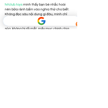
hitclub.toys
 mình thấy bạn bè nhắc hoài 
nên bữa rảnh bấm vào nghía thử cho biết. 
Không đọc sâu nội dung gì đâu, mình chỉ 
xem cách họ làm trang với sắp chữ thôi. 
Cảm giác đầu tiên là giao diện nhìn sáng 
sủa, không bị rối mắt, mấy mục chính chia 
ra khá rõ nên lướt phát là biết đang ở phần 
nào. Mình hay dùng điện thoại nên cũng 
thử mở trên máy, thấy trang co giãn ổn,…
Show More
Like
Reply
keonhacai5
May 26
keonhacai5
 dạo này mình thấy mấy ông 
bạn hay mở ra coi nên mình cũng vào thử 
cho biết. Mình không rành soi kèo hay gì, 
chủ yếu xem giao diện có dễ theo dõi 
không thôi. Vào cái là thấy bảng kèo nhà 