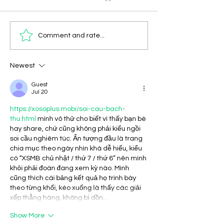
Top 5 Conditions
Testimonials: 
Comment and rate...
Treated with Keta-
Stories of Pati
Therapy
Healing with 
Newest
Therapy
Guest
Jul 20
https://xosoplus.mobi/soi-cau-bach-
thu.html
 mình vô thử cho biết vì thấy bạn bè 
hay share, chứ cũng không phải kiểu ngồi 
soi cầu nghiêm túc. Ấn tượng đầu là trang 
chia mục theo ngày nhìn khá dễ hiểu, kiểu 
có “XSMB chủ nhật / thứ 7 / thứ 6” nên mình 
khỏi phải đoán đang xem kỳ nào. Mình 
cũng thích cái bảng kết quả họ trình bày 
theo từng khối, kéo xuống là thấy các giải 
xếp thẳng hàng, không bị dồn…
Show More